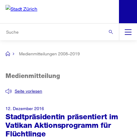
N
S
Zur Bereichsauswahl
Zur Hilfsnavigation
Zum Inhalt
Zur Suche
Suche
Global
Navigation
Medienmitteilungen 2008–2019
[no
title]
Medienmitteilung
Seite vorlesen
12. Dezember 2016
Stadtpräsidentin präsentiert im
Vatikan Aktionsprogramm für
Flüchtlinge