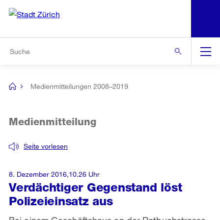
N
S
Zur Bereichsauswahl
Zur Hilfsnavigation
Zum Inhalt
Zur Suche
Suche
Global
Navigation
Medienmitteilungen 2008–2019
[no
title]
Medienmitteilung
Seite vorlesen
8. Dezember 2016,10.26 Uhr
Verdächtiger Gegenstand löst
Polizeieinsatz aus
Bei einem Geschäftshaus an der Rotbuchstrasse