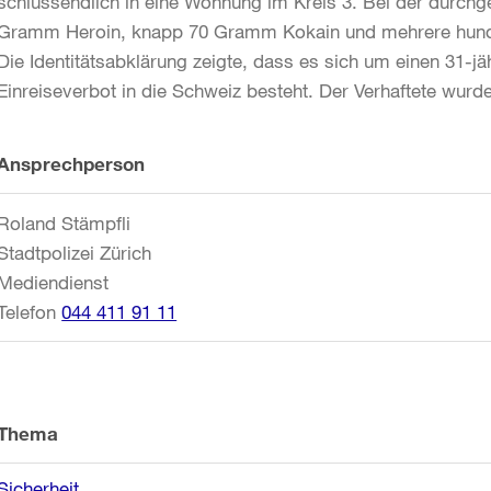
schlussendlich in eine Wohnung im Kreis 3. Bei der durch
Gramm Heroin, knapp 70 Gramm Kokain und mehrere hunder
Die Identitätsabklärung zeigte, dass es sich um einen 31-jä
Einreiseverbot in die Schweiz besteht. Der Verhaftete wurde
Weitere
Ansprechperson
Informationen
Roland Stämpfli
Stadtpolizei Zürich
Mediendienst
Telefon
044 411 91 11
Thema
Sicherheit