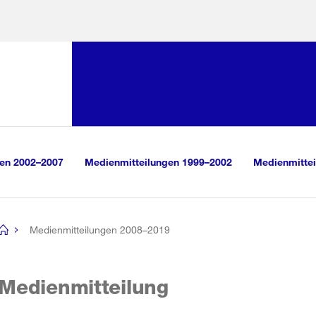
Sprunglink:
Navigation
sauswahl
vigation
m Inhalt
r Suche
gen 2002–2007
Medienmitteilungen 1999–2002
Medienmittei
Medienmitteilungen 2008–2019
[no
title]
Medienmitteilung