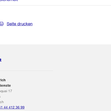
Seite drucken
t
rich
ienste
squai 17
s
ich
41 44 412 36 99