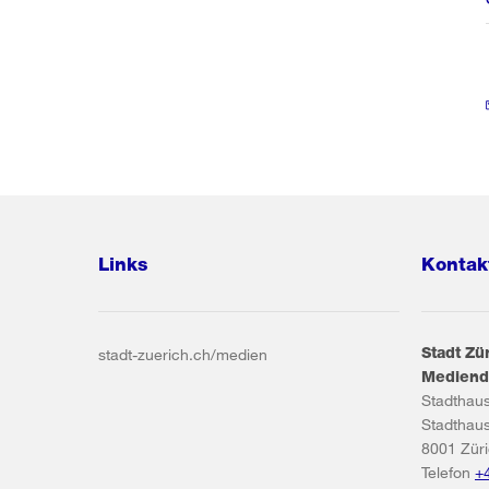
Links
Kontak
Stadt Zü
stadt-zuerich.ch/medien
Mediend
Stadthau
Stadthau
8001
Zür
Telefon
+