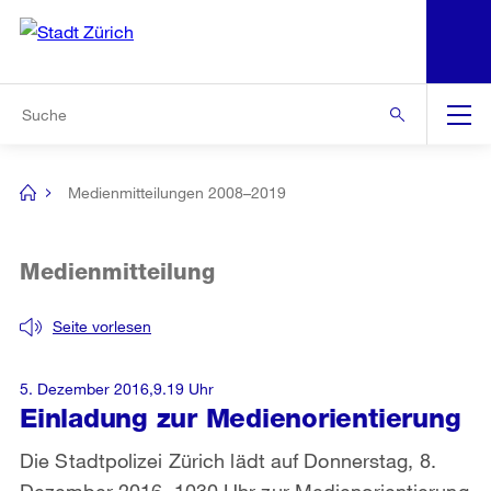
N
S
Zur Bereichsauswahl
Zur Hilfsnavigation
Zum Inhalt
Zur Suche
Suche
Global
Navigation
Medienmitteilungen 2008–2019
[no
title]
Medienmitteilung
Seite vorlesen
5. Dezember 2016,9.19 Uhr
Einladung zur Medienorientierung
Die Stadtpolizei Zürich lädt auf Donnerstag, 8.
Dezember 2016, 1030 Uhr zur Medienorientierung