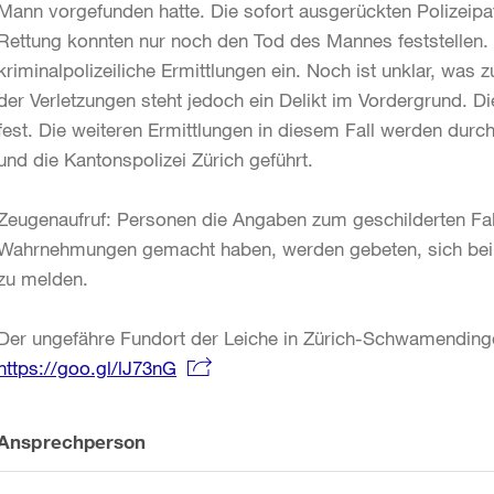
Mann vorgefunden hatte. Die sofort ausgerückten Polizeipat
Rettung konnten nur noch den Tod des Mannes feststellen. 
kriminalpolizeiliche Ermittlungen ein. Noch ist unklar, wa
der Verletzungen steht jedoch ein Delikt im Vordergrund. Die
fest. Die weiteren Ermittlungen in diesem Fall werden durch
und die Kantonspolizei Zürich geführt.
Zeugenaufruf: Personen die Angaben zum geschilderten Fa
Wahrnehmungen gemacht haben, werden gebeten, sich bei de
zu melden.
Der ungefähre Fundort der Leiche in Zürich-Schwamending
https://goo.gl/lJ73nG
Weitere
Ansprechperson
Informationen