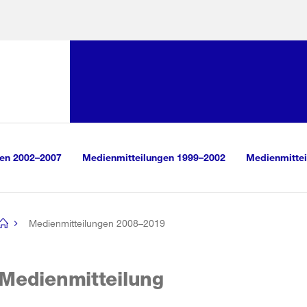
Sprunglink:
Navigation
sauswahl
vigation
m Inhalt
r Suche
gen 2002–2007
Medienmitteilungen 1999–2002
Medienmittei
Medienmitteilungen 2008–2019
[no
title]
Medienmitteilung