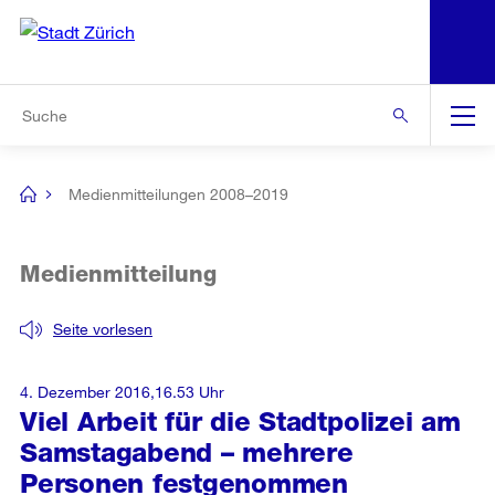
N
S
Zur Bereichsauswahl
Zur Hilfsnavigation
Zum Inhalt
Zur Suche
Suche
Global
Navigation
Medienmitteilungen 2008–2019
[no
title]
Medienmitteilung
Seite vorlesen
4. Dezember 2016,16.53 Uhr
Viel Arbeit für die Stadtpolizei am
Samstagabend – mehrere
Personen festgenommen