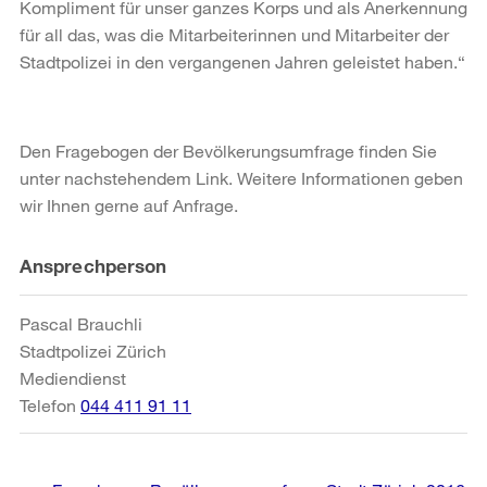
Kompliment für unser ganzes Korps und als Anerkennung
für all das, was die Mitarbeiterinnen und Mitarbeiter der
Stadtpolizei in den vergangenen Jahren geleistet haben.“
Den Fragebogen der Bevölkerungsumfrage finden Sie
unter nachstehendem Link. Weitere Informationen geben
wir Ihnen gerne auf Anfrage.
Weitere
Ansprechperson
Informationen
Pascal Brauchli
Stadtpolizei Zürich
Mediendienst
Telefon
044 411 91 11