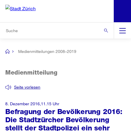
N
S
Zur Bereichsauswahl
Zur Hilfsnavigation
Zum Inhalt
Zur Suche
Suche
Global
Navigation
Medienmitteilungen 2008–2019
[no
title]
Medienmitteilung
Seite vorlesen
8. Dezember 2016,11.15 Uhr
Befragung der Bevölkerung 2016:
Die Stadtzürcher Bevölkerung
stellt der Stadtpolizei ein sehr