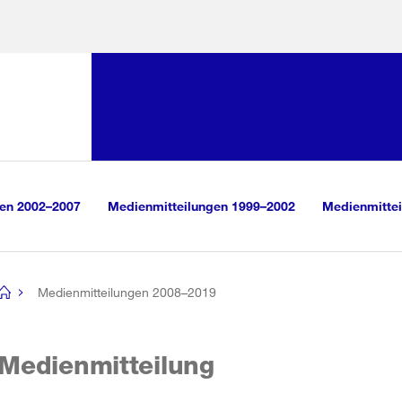
Sprunglink:
Navigation
sauswahl
vigation
m Inhalt
r Suche
gen 2002–2007
Medienmitteilungen 1999–2002
Medienmittei
Medienmitteilungen 2008–2019
[no
title]
Medienmitteilung