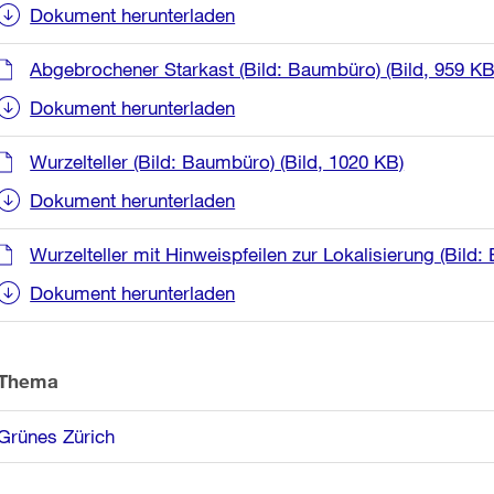
Informationen
Dokument herunterladen
Abgebrochener Starkast (Bild: Baumbüro)
(Bild, 959 KB
Dokument herunterladen
Wurzelteller (Bild: Baumbüro)
(Bild, 1020 KB)
Dokument herunterladen
Wurzelteller mit Hinweispfeilen zur Lokalisierung (Bild
Dokument herunterladen
Thema
Grünes Zürich