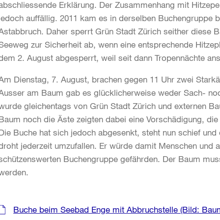
abschliessende Erklärung. Der Zusammenhang mit Hitzepe
jedoch auffällig. 2011 kam es in derselben Buchengruppe
Astabbruch. Daher sperrt Grün Stadt Zürich seither diese
Seeweg zur Sicherheit ab, wenn eine entsprechende Hitzep
dem 2. August abgesperrt, weil seit dann Tropennächte an
Am Dienstag, 7. August, brachen gegen 11 Uhr zwei Starkä
Ausser am Baum gab es glücklicherweise weder Sach- noc
wurde gleichentags von Grün Stadt Zürich und externen Ba
Baum noch die Äste zeigten dabei eine Vorschädigung, die 
Die Buche hat sich jedoch abgesenkt, steht nun schief und
droht jederzeit umzufallen. Er würde damit Menschen und
schützenswerten Buchengruppe gefährden. Der Baum muss 
werden.
Weitere
Buche beim Seebad Enge mit Abbruchstelle (Bild: Bau