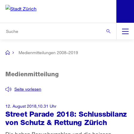
N
S
Zur Bereichsauswahl
Zur Hilfsnavigation
Zum Inhalt
Zur Suche
Suche
Global
Navigation
Medienmitteilungen 2008–2019
[no
title]
Medienmitteilung
Seite vorlesen
12. August 2018,10.31 Uhr
Street Parade 2018: Schlussbilanz
von Schutz & Rettung Zürich
Die hohen Besucherzahlen und die heissen