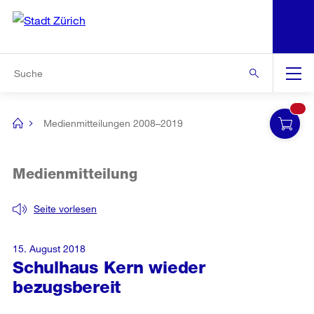
N
S
Zur Bereichsauswahl
Zur Hilfsnavigation
Zum Inhalt
Zur Suche
Suche
Global
Navigation
Medienmitteilungen 2008–2019
[no
title]
Medienmitteilung
Seite vorlesen
15. August 2018
Schulhaus Kern wieder
bezugsbereit