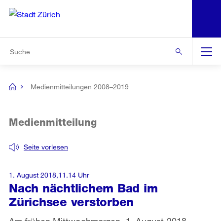
N
S
Zur Bereichsauswahl
Zur Hilfsnavigation
Zum Inhalt
Zur Suche
Suche
Global
Navigation
Medienmitteilungen 2008–2019
[no
title]
Medienmitteilung
Seite vorlesen
1. August 2018,11.14 Uhr
Nach nächtlichem Bad im
Zürichsee verstorben
Am frühen Mittwochmorgen, 1. August 2018,