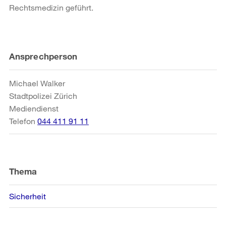
Rechtsmedizin geführt.
Weitere
Ansprechperson
Informationen
Michael Walker
Stadtpolizei Zürich
Mediendienst
Telefon
044 411 91 11
Thema
Sicherheit