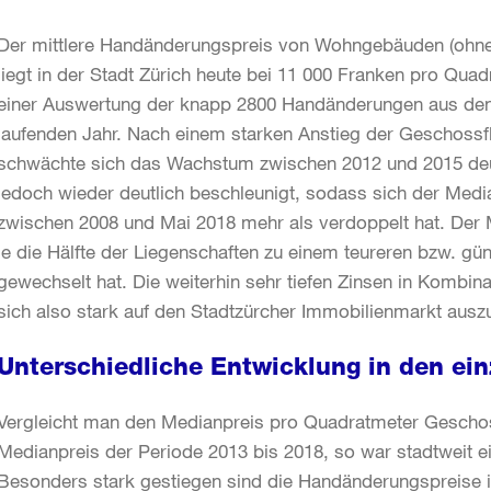
Der mittlere Handänderungspreis von Wohngebäuden (ohn
liegt in der Stadt Zürich heute bei 11 000 Franken pro Qua
einer Auswertung der knapp 2800 Handänderungen aus den
laufenden Jahr.
Nach einem starken Anstieg der Geschossf
schwächte sich das Wachstum zwischen 2012 und 2015 deutl
jedoch wieder deutlich beschleunigt, sodass sich der Med
zwischen 2008 und Mai 2018 mehr als verdoppelt hat. Der 
je die Hälfte der Liegenschaften zu einem teureren bzw. gün
gewechselt hat. Die weiterhin sehr tiefen Zinsen in Kombi
sich also stark auf den Stadtzürcher Immobilienmarkt ausz
Unterschiedliche Entwicklung in den ein
Vergleicht man den Medianpreis pro Quadratmeter Geschos
Medianpreis der Periode 2013 bis 2018, so war stadtweit 
Besonders stark gestiegen sind die Handänderungspreise in