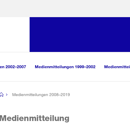
Sprunglink:
Navigation
sauswahl
vigation
m Inhalt
r Suche
gen 2002–2007
Medienmitteilungen 1999–2002
Medienmittei
Medienmitteilungen 2008–2019
[no
title]
Medienmitteilung