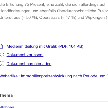
die Erhöhung 75 Prozent, eine Zahl, die sich allerdings auf 
Handänderungen und ebenfalls überdurchschnittliche Preis
Unterstrass (+ 50 %), Oberstrass (+ 47 %) und Wipkingen 
Weitere
Medienmitteilung mit Grafik
(PDF, 104 KB)
Informationen
Dokument vorlesen
Dokument herunterladen
Webartikel: Immobilienpreisentwicklung nach Periode und Q
Thema
Wohnen