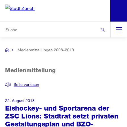
N
S
Zur Bereichsauswahl
Zur Hilfsnavigation
Zum Inhalt
Zur Suche
Suche
Global
Navigation
Medienmitteilungen 2008–2019
[no
title]
Medienmitteilung
Seite vorlesen
22. August 2018
Eishockey- und Sportarena der
ZSC Lions: Stadtrat setzt privaten
Gestaltungsplan und BZO-