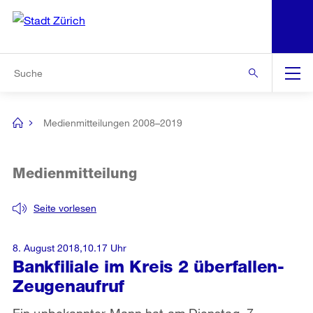
N
S
Zur Bereichsauswahl
Zur Hilfsnavigation
Zum Inhalt
Zur Suche
Suche
Global
Navigation
Medienmitteilungen 2008–2019
[no
title]
Medienmitteilung
Seite vorlesen
8. August 2018,10.17 Uhr
Bankfiliale im Kreis 2 überfallen-
Zeugenaufruf
Ein unbekannter Mann hat am Dienstag, 7.