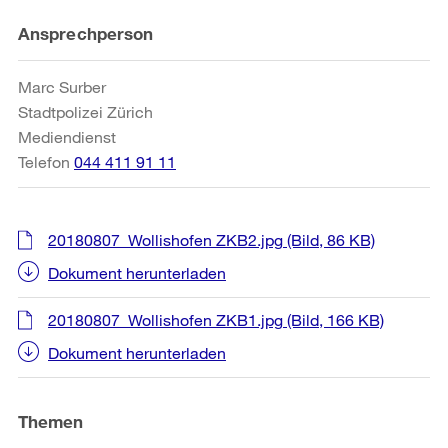
Weitere
Ansprechperson
Informationen
Marc Surber
Stadtpolizei Zürich
Mediendienst
Telefon
044 411 91 11
20180807_Wollishofen ZKB2.jpg
(Bild, 86 KB)
Dokument herunterladen
20180807_Wollishofen ZKB1.jpg
(Bild, 166 KB)
Dokument herunterladen
Themen