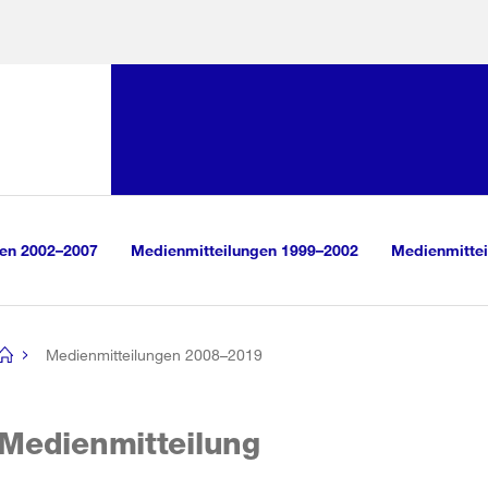
Sprunglink:
Navigation
sauswahl
vigation
m Inhalt
r Suche
gen 2002–2007
Medienmitteilungen 1999–2002
Medienmittei
Medienmitteilungen 2008–2019
[no
title]
Medienmitteilung