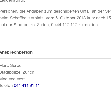
Zeugenaufruf:
Personen, die Angaben zum geschilderten Unfall an der Ve
beim Schaffhauserplatz, vom 5. Oktober 2018 kurz nach 1
bei der Stadtpolizei Zürich, 0 444 117 117 zu melden.
Weitere
Ansprechperson
Informationen
Marc Surber
Stadtpolizei Zürich
Mediendienst
Telefon
044 411 91 11