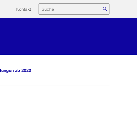
Hilfsnavigation
Suche
Kontakt
lungen ab 2020