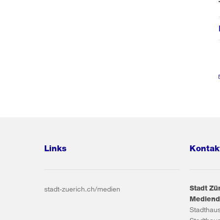
Links
Kontak
Stadt Zü
stadt-zuerich.ch/medien
Mediend
Stadthau