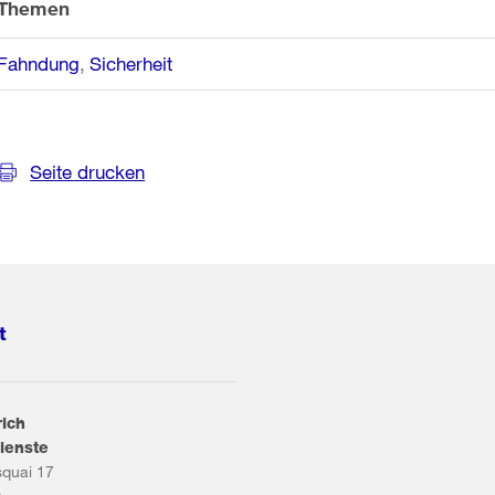
Themen
Fahndung
Sicherheit
Seite drucken
t
rich
ienste
squai 17