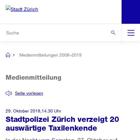
N
S
Zur Bereichsauswahl
Zur Hilfsnavigation
Zum Inhalt
Zur Suche
Suche
Global
Navigation
Medienmitteilungen 2008–2019
[no
title]
Medienmitteilung
Seite vorlesen
29. Oktober 2018,14.30 Uhr
Stadtpolizei Zürich verzeigt 20
auswärtige Taxilenkende
In der Nacht vom Samstag, 27. Oktober auf