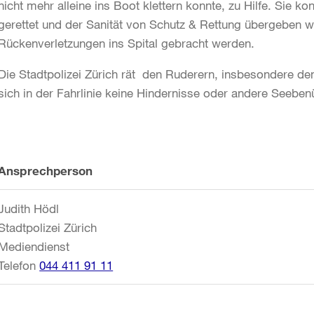
nicht mehr alleine ins Boot klettern konnte, zu Hilfe. Sie k
gerettet und der Sanität von Schutz & Rettung übergeben 
Rückenverletzungen ins Spital gebracht werden.
Die Stadtpolizei Zürich rät den Ruderern, insbesondere d
sich in der Fahrlinie keine Hindernisse oder andere Seeben
Weitere
Ansprechperson
Informationen
Judith Hödl
Stadtpolizei Zürich
Mediendienst
Telefon
044 411 91 11