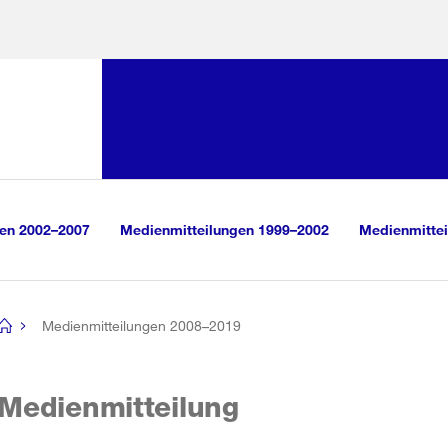
Sprunglink:
Navigation
sauswahl
vigation
m Inhalt
r Suche
gen 2002–2007
Medienmitteilungen 1999–2002
Medienmittei
Medienmitteilungen 2008–2019
[no
title]
Medienmitteilung