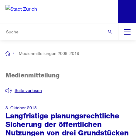
N
S
Zur Bereichsauswahl
Zur Hilfsnavigation
Zum Inhalt
Zur Suche
Suche
Global
Navigation
Medienmitteilungen 2008–2019
[no
title]
Medienmitteilung
Seite vorlesen
3. Oktober 2018
Langfristige planungsrechtliche
Sicherung der öffentlichen
Nutzungen von drei Grundstücken