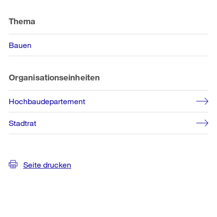
Weitere
Informationen
Thema
Bauen
Organisationseinheiten
Hochbaudepartement
Stadtrat
Seite drucken