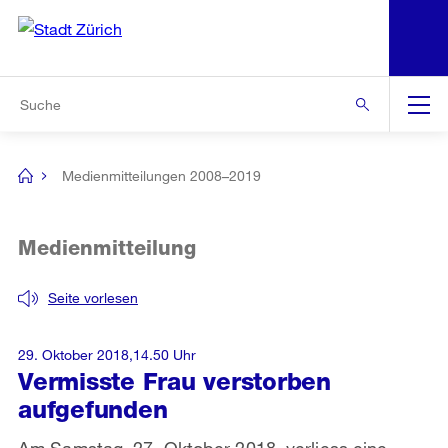
N
S
Zur Bereichsauswahl
Zur Hilfsnavigation
Zum Inhalt
Zur Suche
Suche
Global
Navigation
Medienmitteilungen 2008–2019
[no
title]
Medienmitteilung
Seite vorlesen
29. Oktober 2018,14.50 Uhr
Vermisste Frau verstorben
aufgefunden
Am Samstag, 27. Oktober 2018, verliess eine