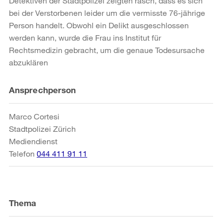
Detektiven der Stadtpolizei zeigten rasch, dass es sich
bei der Verstorbenen leider um die vermisste 76-jährige
Person handelt. Obwohl ein Delikt ausgeschlossen
werden kann, wurde die Frau ins Institut für
Rechtsmedizin gebracht, um die genaue Todesursache
abzuklären
Weitere
Ansprechperson
Informationen
Marco Cortesi
Stadtpolizei Zürich
Mediendienst
Telefon
044 411 91 11
Thema