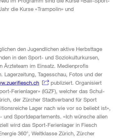
Neu im Programm sind die Kurse «Ball-Sport-
 Jahr die Kurse «Trampolin» und
öglichen den Jugendlichen aktive Herbsttage
nden in den Sport- und Soziokulturkursen,
in Ärzteteam im Einsatz. Medienprofis
. Lagerzeitung, Tagesschau, Fotos und der
w.zuerifiesch.ch
publiziert. Organisiert
ort-Ferienlager» (IGZF), welcher das Schul-
rich, der Zürcher Stadtverband für Sport
itionsreiche Lager nach wie vor so beliebt ist»,
ul- und Sportdepartements. «Ich wünsche allen
iell wird das Sport-Ferienlager in Fiesch
nergie 360°, Weltklasse Zürich, Zürcher