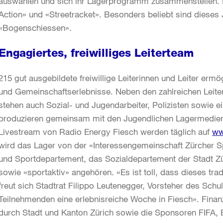
auswählen und sich ihr Lagerprogramm zusammenstellen. 
Action» und «Streetracket». Besonders beliebt sind dieses
«Bogenschiessen».
Engagiertes, freiwilliges Leiterteam
215 gut ausgebildete freiwillige Leiterinnen und Leiter erm
und Gemeinschaftserlebnisse. Neben den zahlreichen Leite
stehen auch Sozial- und Jugendarbeiter, Polizisten sowie e
produzieren gemeinsam mit den Jugendlichen Lagermedien
Livestream von Radio Energy Fiesch werden täglich auf
ww
wird das Lager von der «Interessengemeinschaft Zürcher Sp
und Sportdepartement, das Sozialdepartement der Stadt Zü
sowie «sportaktiv» angehören. «Es ist toll, dass dieses trad
freut sich Stadtrat Filippo Leutenegger, Vorsteher des Sch
Teilnehmenden eine erlebnisreiche Woche in Fiesch». Finanz
durch Stadt und Kanton Zürich sowie die Sponsoren FIFA, E