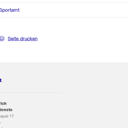
Sportamt
Seite drucken
t
rich
ienste
squai 17
s