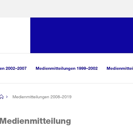
Sprunglink:
Navigation
sauswahl
vigation
m Inhalt
r Suche
gen 2002–2007
Medienmitteilungen 1999–2002
Medienmittei
Medienmitteilungen 2008–2019
[no
title]
Medienmitteilung