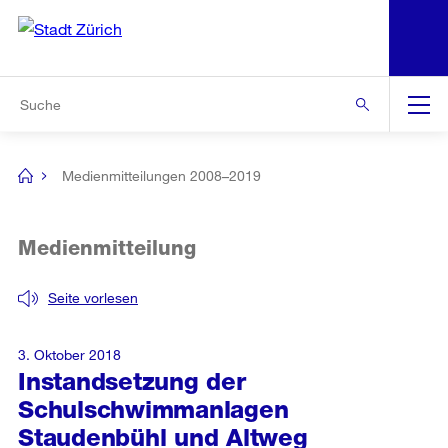
N
S
Zur Bereichsauswahl
Zur Hilfsnavigation
Zum Inhalt
Zur Suche
Suche
Global
Navigation
Medienmitteilungen 2008–2019
[no
title]
Medienmitteilung
Seite vorlesen
3. Oktober 2018
Instandsetzung der
Schulschwimmanlagen
Staudenbühl und Altweg