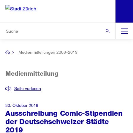
N
S
Zur Bereichsauswahl
Zur Hilfsnavigation
Zum Inhalt
Zur Suche
Suche
Global
Navigation
Medienmitteilungen 2008–2019
[no
title]
Medienmitteilung
Seite vorlesen
30. Oktober 2018
Ausschreibung Comic-Stipendien
der Deutschschweizer Städte
2019