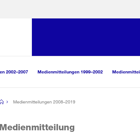
Sprunglink:
Navigation
sauswahl
vigation
m Inhalt
r Suche
gen 2002–2007
Medienmitteilungen 1999–2002
Medienmittei
Medienmitteilungen 2008–2019
[no
title]
Medienmitteilung