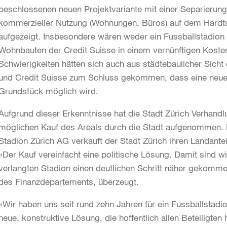
beschlossenen neuen Projektvariante mit einer Separierun
kommerzieller Nutzung (Wohnungen, Büros) auf dem Hardt
aufgezeigt. Insbesondere wären weder ein Fussballstadion 
Wohnbauten der Credit Suisse in einem vernünftigen Kosten
Schwierigkeiten hätten sich auch aus städtebaulicher Sicht 
und Credit Suisse zum Schluss gekommen, dass eine neue 
Grundstück möglich wird.
Aufgrund dieser Erkenntnisse hat die Stadt Zürich Verhandl
möglichen Kauf des Areals durch die Stadt aufgenommen. D
Stadion Zürich AG verkauft der Stadt Zürich ihren Landante
«Der Kauf vereinfacht eine politische Lösung. Damit sind 
verlangten Stadion einen deutlichen Schritt näher gekommen
des Finanzdepartements, überzeugt.
«Wir haben uns seit rund zehn Jahren für ein Fussballstadio
neue, konstruktive Lösung, die hoffentlich allen Beteiligten h