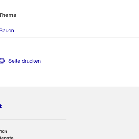
Thema
Bauen
Seite drucken
t
rich
ienste