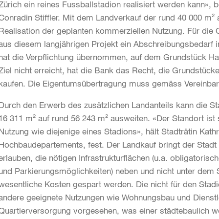
Zürich ein reines Fussballstadion realisiert werden kann», b
Conradin Stiffler. Mit dem Landverkauf der rund 40 000 m² a
Realisation der geplanten kommerziellen Nutzung. Für die 
aus diesem langjährigen Projekt ein Abschreibungsbedarf in
hat die Verpflichtung übernommen, auf dem Grundstück Ha
Ziel nicht erreicht, hat die Bank das Recht, die Grundstüc
kaufen. Die Eigentumsübertragung muss gemäss Vereinbar
Durch den Erwerb des zusätzlichen Landanteils kann die St
16 311 m² auf rund 56 243 m² ausweiten. «Der Standort ist s
Nutzung wie diejenige eines Stadions», hält Stadträtin Kathr
Hochbaudepartements, fest. Der Landkauf bringt der Stadt
erlauben, die nötigen Infrastrukturflächen (u.a. obligatori
und Parkierungsmöglichkeiten) neben und nicht unter dem 
wesentliche Kosten gespart werden. Die nicht für den Stad
andere geeignete Nutzungen wie Wohnungsbau und Dienstle
Quartierversorgung vorgesehen, was einer städtebaulich we