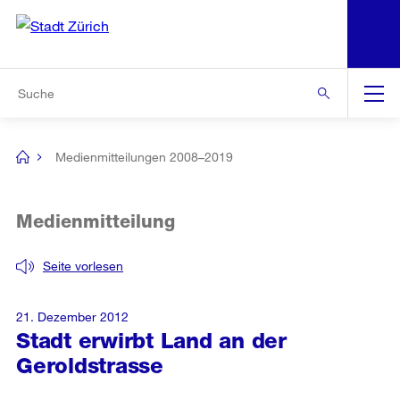
N
S
Zur Bereichsauswahl
Zur Hilfsnavigation
Zum Inhalt
Zur Suche
Suche
Global
Navigation
Medienmitteilungen 2008–2019
[no
title]
Medienmitteilung
Seite vorlesen
21. Dezember 2012
Stadt erwirbt Land an der
Geroldstrasse