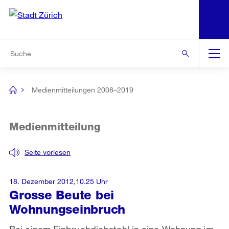
N
S
Zur Bereichsauswahl
Zur Hilfsnavigation
Zum Inhalt
Zur Suche
Suche
Global
Navigation
Medienmitteilungen 2008–2019
[no
title]
Medienmitteilung
Seite vorlesen
18. Dezember 2012,10.25 Uhr
Grosse Beute bei
Wohnungseinbruch
Bei einem Einbruchdiebstahl in eine Wohnung im