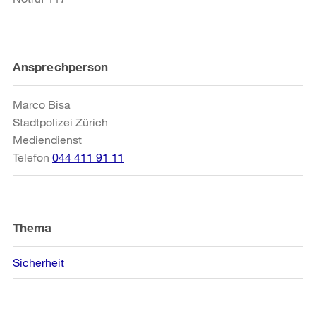
Weitere
Ansprechperson
Informationen
Marco Bisa
Stadtpolizei Zürich
Mediendienst
Telefon
044 411 91 11
Thema
Sicherheit