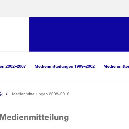
Sprunglink:
Navigation
sauswahl
vigation
m Inhalt
r Suche
gen 2002–2007
Medienmitteilungen 1999–2002
Medienmittei
Medienmitteilungen 2008–2019
[no
title]
Medienmitteilung