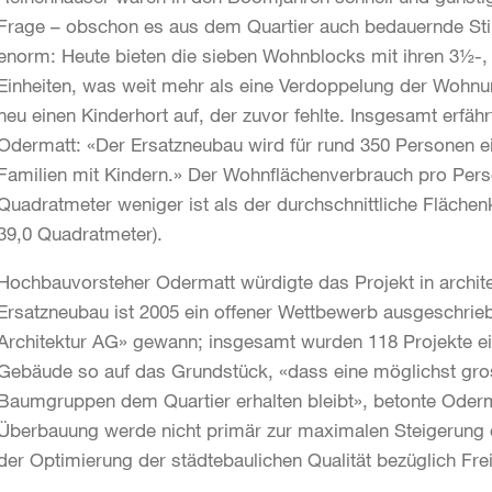
Frage – obschon es aus dem Quartier auch bedauernde Sti
enorm: Heute bieten die sieben Wohnblocks mit ihren 3½
Einheiten, was weit mehr als eine Verdoppelung der Wohnu
neu einen Kinderhort auf, der zuvor fehlte. Insgesamt erfäh
Odermatt: «Der Ersatzneubau wird für rund 350 Personen ein
Familien mit Kindern.» Der Wohnflächenverbrauch pro Pers
Quadratmeter weniger ist als der durchschnittliche Fläche
39,0 Quadratmeter).
Hochbauvorsteher Odermatt würdigte das Projekt in archite
Ersatzneubau ist 2005 ein offener Wettbewerb ausgeschr
Architektur AG» gewann; insgesamt wurden 118 Projekte ein
Gebäude so auf das Grundstück, «dass eine möglichst gro
Baumgruppen dem Quartier erhalten bleibt», betonte Oderma
Überbauung werde nicht primär zur maximalen Steigerung
der Optimierung der städtebaulichen Qualität bezüglich Fr