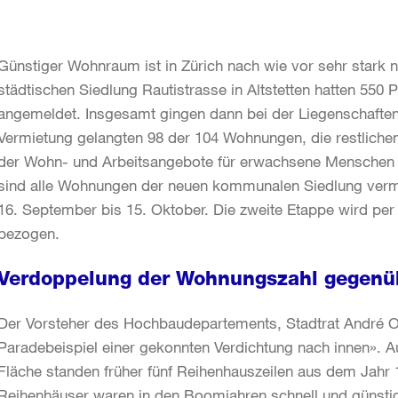
Günstiger Wohnraum ist in Zürich nach wie vor sehr stark
städtischen Siedlung Rautistrasse in Altstetten hatten 550 P
angemeldet. Insgesamt gingen dann bei der Liegenschafte
Vermietung gelangten 98 der 104 Wohnungen, die restlich
der Wohn- und Arbeitsangebote für erwachsene Menschen mi
sind alle Wohnungen der neuen kommunalen Siedlung vermi
16. September bis 15. Oktober. Die zweite Etappe wird pe
bezogen.
Verdoppelung der Wohnungszahl gegenüb
Der Vorsteher des Hochbaudepartements, Stadtrat André Od
Paradebeispiel einer gekonnten Verdichtung nach innen». 
Fläche standen früher fünf Reihenhauszeilen aus dem Jahr 
Reihenhäuser waren in den Boomjahren schnell und günstig 