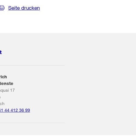
Seite drucken
t
rich
ienste
squai 17
s
ich
41 44 412 36 99