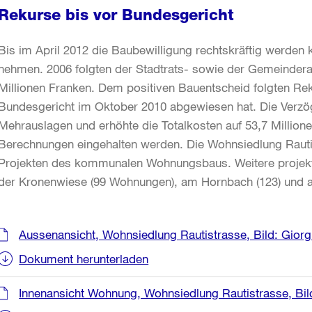
Rekurse bis vor Bundesgericht
Bis im April 2012 die Baubewilligung rechtskräftig werden
nehmen. 2006 folgten der Stadtrats- sowie der Gemeindera
Millionen Franken. Dem positiven Bauentscheid folgten Re
Bundesgericht im Oktober 2010 abgewiesen hat. Die Verzö
Mehrauslagen und erhöhte die Totalkosten auf 53,7 Millio
Berechnungen eingehalten werden. Die Wohnsiedlung Rautis
Projekten des kommunalen Wohnungsbaus. Weitere projekti
der Kronenwiese (99 Wohnungen), am Hornbach (123) und a
Weitere
Aussenansicht, Wohnsiedlung Rautistrasse, Bild: Giorg
Informationen
Dokument herunterladen
Innenansicht Wohnung, Wohnsiedlung Rautistrasse, Bild