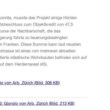
 konnte, musste das Projekt einige Hürden
tsbeschluss zum Objektkredit von 47,5
kurse der Nachbarschaft, die das
gerung führte zu teuerungsbedingten
nen Franken. Diese Summe kann laut neusten
trasse ist eines von mehreren aktuellen
erte städtische Wohnbauten befinden sich auf
uf dem Herdernareal (45).
io von Arb, Zürich
(Bild, 306 KB)
: Giorgio von Arb, Zürich
(Bild, 213 KB)