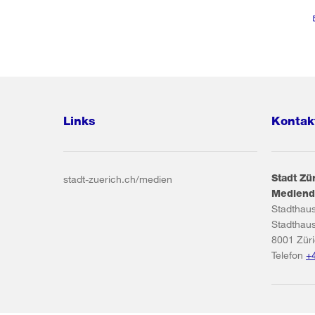
Links
Kontak
Stadt Zü
stadt-zuerich.ch/medien
Mediend
Stadthau
Stadthau
8001
Zür
Telefon
+