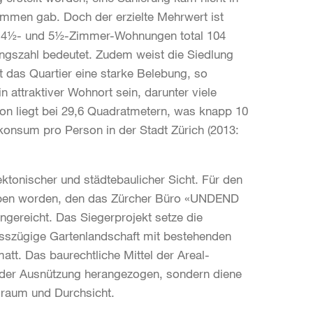
mmen gab. Doch der erzielte Mehrwert ist
-, 4½- und 5½-Zimmer-Wohnungen total 104
ngszahl bedeutet. Zudem weist die Siedlung
rt das Quartier eine starke Belebung, so
 attraktiver Wohnort sein, darunter viele
on liegt bei 29,6 Quadratmetern, was knapp 10
nkonsum pro Person in der Stadt Zürich (2013:
ktonischer und städtebaulicher Sicht. Für den
ieben worden, den das Zürcher Büro «UNDEND
gereicht. Das Siegerprojekt setze die
sszügige Gartenlandschaft mit bestehenden
tt. Das baurechtliche Mittel der Areal-
 der Ausnützung herangezogen, sondern diene
eiraum und Durchsicht.