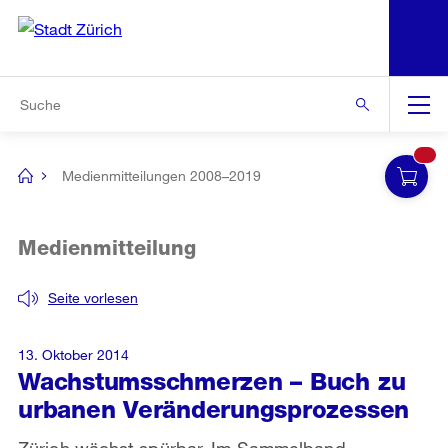
N
S
Zur Bereichsauswahl
Zur Hilfsnavigation
Zum Inhalt
Zur Suche
Suche
Global
Navigation
Medienmitteilungen 2008–2019
[no
title]
Medienmitteilung
Seite vorlesen
13. Oktober 2014
Wachstumsschmerzen – Buch zu
urbanen Veränderungsprozessen
Zürich wächst spürbar. Im Sammelband