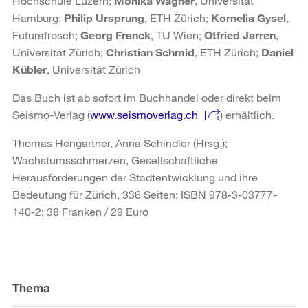
Hochschule Luzern;
Monika Wagner
, Universität
Hamburg;
Philip Ursprung
, ETH Zürich;
Kornelia Gysel
,
Futurafrosch;
Georg Franck
, TU Wien;
Otfried Jarren
,
Universität Zürich;
Christian Schmid
, ETH Zürich;
Daniel
Kübler
, Universität Zürich
Das Buch ist ab sofort im Buchhandel oder direkt beim
Seismo-Verlag (
www.seismoverlag.ch
) erhältlich.
Thomas Hengartner, Anna Schindler (Hrsg.);
Wachstumsschmerzen, Gesellschaftliche
Herausforderungen der Stadtentwicklung und ihre
Bedeutung für Zürich, 336 Seiten; ISBN 978-3-03777-
140-2; 38 Franken / 29 Euro
Weitere
Informationen
Thema