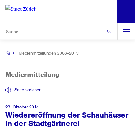
N
S
Zur Bereichsauswahl
Zur Hilfsnavigation
Zum Inhalt
Zur Suche
Suche
Global
Navigation
Medienmitteilungen 2008–2019
[no
title]
Medienmitteilung
Seite vorlesen
23. Oktober 2014
Wiedereröffnung der Schauhäuser
in der Stadtgärtnerei