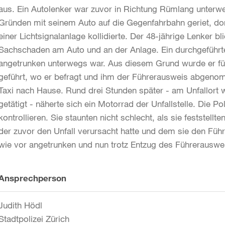
aus. Ein Autolenker war zuvor in Richtung Rümlang unter
Gründen mit seinem Auto auf die Gegenfahrbahn geriet, dort
einer Lichtsignalanlage kollidierte. Der 48-jährige Lenker bl
Sachschaden am Auto und an der Anlage. Ein durchgeführte
angetrunken unterwegs war. Aus diesem Grund wurde er für
geführt, wo er befragt und ihm der Führerausweis abgen
Taxi nach Hause. Rund drei Stunden später - am Unfallort 
getätigt - näherte sich ein Motorrad der Unfallstelle. Die P
kontrollieren. Sie staunten nicht schlecht, als sie feststel
der zuvor den Unfall verursacht hatte und dem sie den F
wie vor angetrunken und nun trotz Entzug des Führerauswe
Weitere
Ansprechperson
Informationen
Judith Hödl
Stadtpolizei Zürich