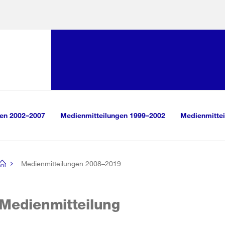
Sprunglink:
Navigation
sauswahl
vigation
m Inhalt
r Suche
gen 2002–2007
Medienmitteilungen 1999–2002
Medienmittei
Medienmitteilungen 2008–2019
[no
title]
Medienmitteilung