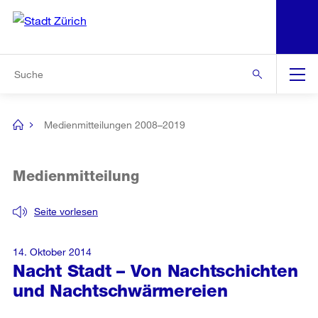
N
S
Zur Bereichsauswahl
Zur Hilfsnavigation
Zum Inhalt
Zur Suche
Suche
Global
Navigation
Medienmitteilungen 2008–2019
[no
title]
Medienmitteilung
Seite vorlesen
14. Oktober 2014
Nacht Stadt – Von Nachtschichten
und Nachtschwärmereien