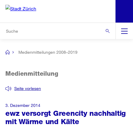
N
S
Zur Bereichsauswahl
Zur Hilfsnavigation
Zum Inhalt
Zur Suche
Suche
Global
Navigation
Medienmitteilungen 2008–2019
[no
title]
Medienmitteilung
Seite vorlesen
3. Dezember 2014
ewz versorgt Greencity nachhaltig
mit Wärme und Kälte