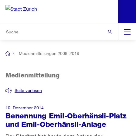
N
S
Zur Bereichsauswahl
Zur Hilfsnavigation
Zum Inhalt
Zur Suche
Suche
Global
Navigation
Medienmitteilungen 2008–2019
[no
title]
Medienmitteilung
Seite vorlesen
10. Dezember 2014
Benennung Emil-Oberhänsli-Platz
und Emil-Oberhänsli-Anlage
Der Stadtrat hat heute dem Antrag der