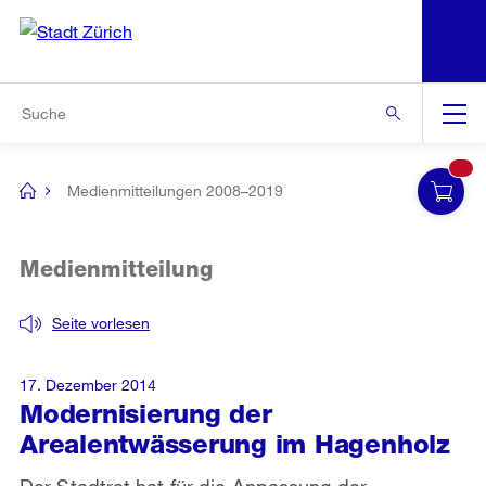
N
S
Zur Bereichsauswahl
Zur Hilfsnavigation
Zum Inhalt
Zur Suche
Suche
Global
Navigation
Medienmitteilungen 2008–2019
[no
title]
Medienmitteilung
Seite vorlesen
17. Dezember 2014
Modernisierung der
Arealentwässerung im Hagenholz
Der Stadtrat hat für die Anpassung der