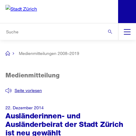
N
S
Zur Bereichsauswahl
Zur Hilfsnavigation
Zum Inhalt
Zur Suche
Suche
Global
Navigation
Medienmitteilungen 2008–2019
[no
title]
Medienmitteilung
Seite vorlesen
22. Dezember 2014
Ausländerinnen- und
Ausländerbeirat der Stadt Zürich
ist neu gewählt