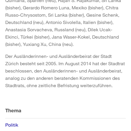
Quintana, Spanien (neu), Rajan S. Rajakumar, Sri Lanka
(bisher), Gerardo Romero Luna, Mexiko (bisher), Chitra
Russo-Chrysostom, Sri Lanka (bisher), Gesine Schenk,
Deutschland (neu), Antonio Sivolella, Italien (bisher),
Anastasia Sorvacheva, Russland (neu), Dilek Ucak-
Ekinci, Türkei (bisher), Jana Waser-Kokel, Deutschland
(bisher), Yuxiang Xu, China (neu).
Der Ausländerinnen- und Ausländerbeirat der Stadt
Zürich besteht seit 2005. Im August 2014 hat der Stadtrat
beschlossen, den Ausländerinnen- und Ausländerbeirat,
analog zu den anderen beratenden Kommissionen des
Stadtrats, ohne zeitliche Befristung weiterzuführen.
Weitere
Informationen
Thema
Politik