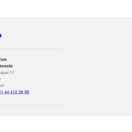
t
rich
ienste
squai 17
s
ich
41 44 412 36 99