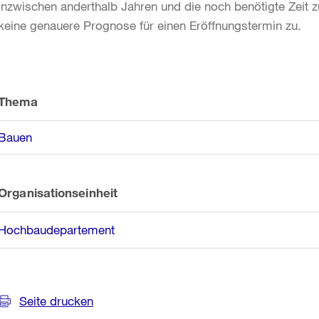
inzwischen anderthalb Jahren und die noch benötigte Zeit 
keine genauere Prognose für einen Eröffnungstermin zu.
Weitere
Informationen
Thema
Bauen
Organisationseinheit
Hochbaudepartement
Seite drucken