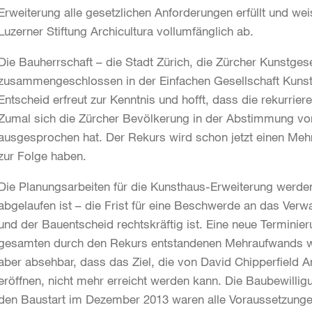
Erweiterung alle gesetzlichen Anforderungen erfüllt und w
Luzerner Stiftung Archicultura vollumfänglich ab.
Die Bauherrschaft – die Stadt Zürich, die Zürcher Kunstgese
zusammengeschlossen in der Einfachen Gesellschaft Kuns
Entscheid erfreut zur Kenntnis und hofft, dass die rekurrier
Zumal sich die Zürcher Bevölkerung in der Abstimmung vo
ausgesprochen hat. Der Rekurs wird schon jetzt einen Me
zur Folge haben.
Die Planungsarbeiten für die Kunsthaus-Erweiterung werd
abgelaufen ist – die Frist für eine Beschwerde an das Verw
und der Bauentscheid rechtskräftig ist. Eine neue Termini
gesamten durch den Rekurs entstandenen Mehraufwands werde
aber absehbar, dass das Ziel, die von David Chipperfield A
eröffnen, nicht mehr erreicht werden kann. Die Baubewillig
den Baustart im Dezember 2013 waren alle Voraussetzungen