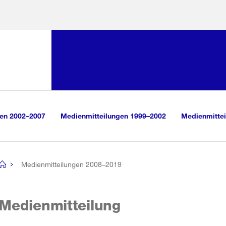
Sprunglink:
Navigation
sauswahl
vigation
m Inhalt
r Suche
gen 2002–2007
Medienmitteilungen 1999–2002
Medienmittei
Medienmitteilungen 2008–2019
[no
title]
Medienmitteilung