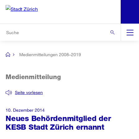
N
S
Zur Bereichsauswahl
Zur Hilfsnavigation
Zum Inhalt
Zur Suche
Suche
Global
Navigation
Medienmitteilungen 2008–2019
[no
title]
Medienmitteilung
Seite vorlesen
10. Dezember 2014
Neues Behördenmitglied der
KESB Stadt Zürich ernannt