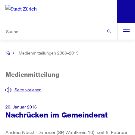
N
S
Zur Bereichsauswahl
Zur Hilfsnavigation
Zum Inhalt
Zur Suche
Suche
Global
Navigation
Medienmitteilungen 2008–2019
[no
title]
Medienmitteilung
Seite vorlesen
20. Januar 2016
Nachrücken im Gemeinderat
Andrea Nüssli-Danuser (SP, Wahlkreis 10), seit 5. Februar