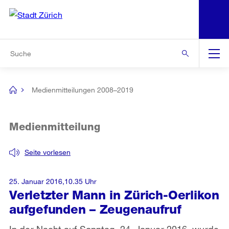
N
S
Zur Bereichsauswahl
Zur Hilfsnavigation
Zum Inhalt
Zur Suche
Suche
Global
Navigation
Medienmitteilungen 2008–2019
[no
title]
Medienmitteilung
Seite vorlesen
25. Januar 2016,10.35 Uhr
Verletzter Mann in Zürich-Oerlikon
aufgefunden – Zeugenaufruf
In der Nacht auf Sonntag, 24. Januar 2016, wurde