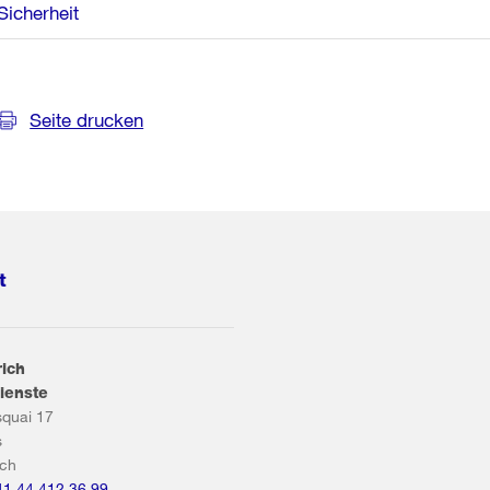
Sicherheit
Seite drucken
t
rich
ienste
squai 17
s
ich
41 44 412 36 99