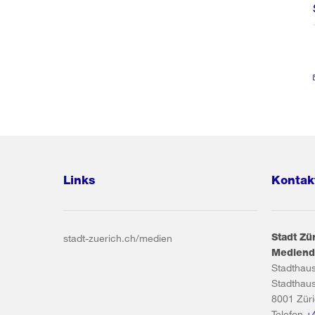
Links
Kontak
Stadt Zü
stadt-zuerich.ch/medien
Mediend
Stadthau
Stadthau
8001
Zür
Telefon
+