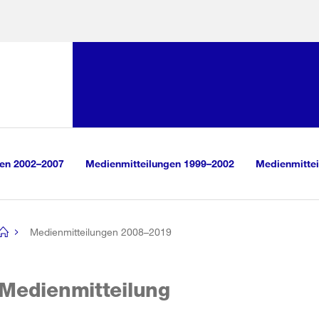
Sprunglink:
Navigation
sauswahl
vigation
m Inhalt
r Suche
gen 2002–2007
Medienmitteilungen 1999–2002
Medienmittei
Medienmitteilungen 2008–2019
[no
title]
Medienmitteilung