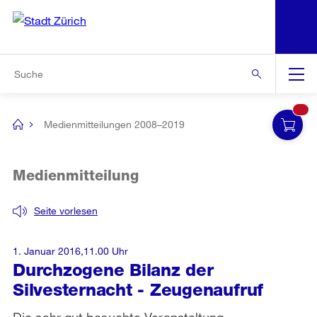
N
S
Zur Bereichsauswahl
Zur Hilfsnavigation
Zum Inhalt
Zur Suche
Suche
Global
Navigation
Medienmitteilungen 2008–2019
[no
title]
Medienmitteilung
Seite vorlesen
1. Januar 2016,11.00 Uhr
Durchzogene Bilanz der
Silvesternacht - Zeugenaufruf
Die sehr gut besuchte Veranstaltung