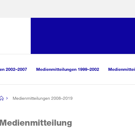
Sprunglink:
Navigation
sauswahl
vigation
m Inhalt
r Suche
gen 2002–2007
Medienmitteilungen 1999–2002
Medienmittei
Medienmitteilungen 2008–2019
[no
title]
Medienmitteilung