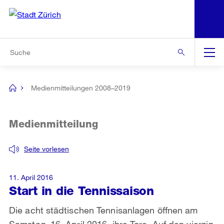
N
S
Zur Bereichsauswahl
Zur Hilfsnavigation
Zum Inhalt
Zur Suche
Suche
Global
Navigation
Medienmitteilungen 2008–2019
[no
title]
Medienmitteilung
Seite vorlesen
11. April 2016
Start in die Tennissaison
Die acht städtischen Tennisanlagen öffnen am
Samstag, 16. April 2016, ihre Tore. Auf den vierzig