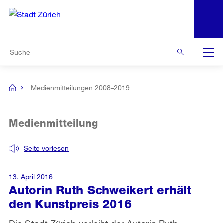
N
S
Zur Bereichsauswahl
Zur Hilfsnavigation
Zum Inhalt
Zur Suche
Suche
Global
Navigation
Medienmitteilungen 2008–2019
[no
title]
Medienmitteilung
Seite vorlesen
13. April 2016
Autorin Ruth Schweikert erhält
den Kunstpreis 2016
Die Stadt Zürich verleiht der Autorin Ruth