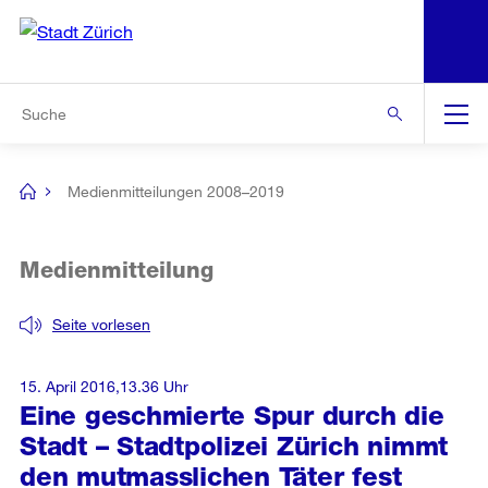
N
S
Zur Bereichsauswahl
Zur Hilfsnavigation
Zum Inhalt
Zur Suche
Suche
Global
Navigation
Medienmitteilungen 2008–2019
[no
title]
Medienmitteilung
Seite vorlesen
15. April 2016,13.36 Uhr
Eine geschmierte Spur durch die
Stadt – Stadtpolizei Zürich nimmt
den mutmasslichen Täter fest