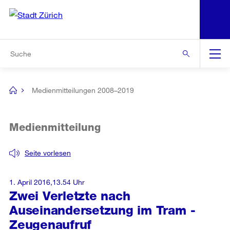
N
S
Zur Bereichsauswahl
Zur Hilfsnavigation
Zum Inhalt
Zur Suche
Suche
Global
Navigation
Medienmitteilungen 2008–2019
[no
title]
Medienmitteilung
Seite vorlesen
1. April 2016,13.54 Uhr
Zwei Verletzte nach
Auseinandersetzung im Tram -
Zeugenaufruf