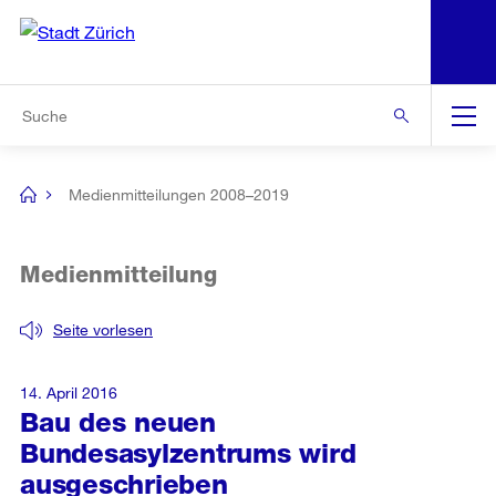
N
S
Zur Bereichsauswahl
Zur Hilfsnavigation
Zum Inhalt
Zur Suche
Suche
Global
Navigation
Medienmitteilungen 2008–2019
[no
title]
Medienmitteilung
Seite vorlesen
14. April 2016
Bau des neuen
Bundesasylzentrums wird
ausgeschrieben