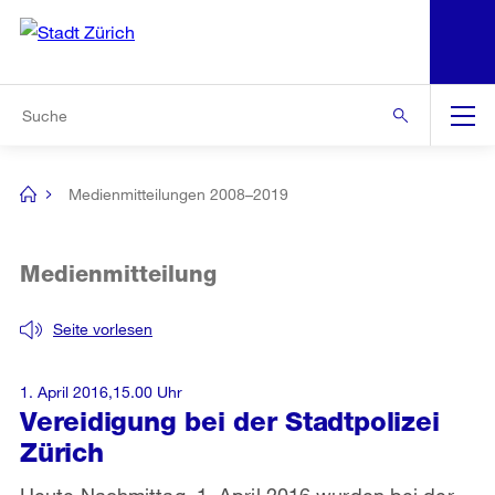
N
S
Zur Bereichsauswahl
Zur Hilfsnavigation
Zum Inhalt
Zur Suche
Suche
Global
Navigation
Medienmitteilungen 2008–2019
[no
title]
Medienmitteilung
Seite vorlesen
1. April 2016,15.00 Uhr
Vereidigung bei der Stadtpolizei
Zürich
Heute Nachmittag, 1. April 2016 wurden bei der