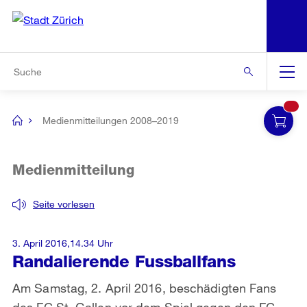
N
S
Zur Bereichsauswahl
Zur Hilfsnavigation
Zum Inhalt
Zur Suche
Suche
Global
Navigation
Medienmitteilungen 2008–2019
[no
title]
Medienmitteilung
Seite vorlesen
3. April 2016,14.34 Uhr
Randalierende Fussballfans
Am Samstag, 2. April 2016, beschädigten Fans
des FC St. Gallen vor dem Spiel gegen den FC