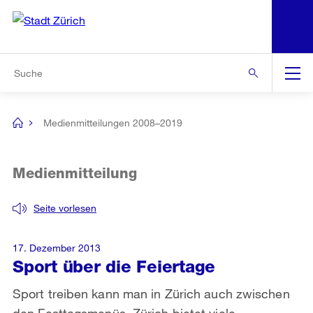
N
S
Zur Bereichsauswahl
Zur Hilfsnavigation
Zum Inhalt
Zur Suche
Suche
Global
Navigation
Medienmitteilungen 2008–2019
[no
title]
Medienmitteilung
Seite vorlesen
17. Dezember 2013
Sport über die Feiertage
Sport treiben kann man in Zürich auch zwischen
den Festtagsmenüs. Zürich bietet viele