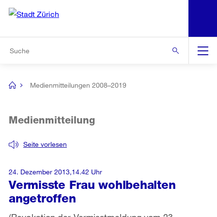
N
S
Zur Bereichsauswahl
Zur Hilfsnavigation
Zum Inhalt
Zur Suche
Suche
Global
Navigation
Medienmitteilungen 2008–2019
[no
title]
Medienmitteilung
Seite vorlesen
24. Dezember 2013,14.42 Uhr
Vermisste Frau wohlbehalten
angetroffen
(Revokation der Vermisstmeldung vom 23.